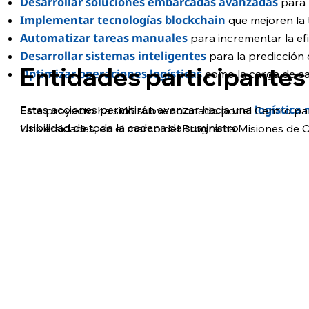
Desarrollar soluciones embarcadas avanzadas
para 
Implementar tecnologías blockchain
que mejoren la 
Automatizar tareas manuales
para incrementar la efi
Desarrollar sistemas inteligentes
para la predicción 
Entidades participantes
Optimizar operaciones logísticas
como la carga de cam
logística
Estas acciones permitirán avanzar hacia una
Este proyecto ha sido subvencionado por el Centro para
visibilidad de toda la cadena de suministro.
Universidades, en el marco del Programa Misiones de C