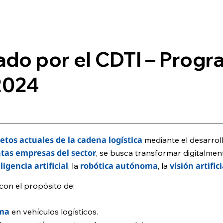
do por el CDTI – Progr
2024
etos actuales de la cadena logística
mediante el desarrol
ntas empresas del sector
, se busca transformar digitalment
ligencia artificial
robótica autónoma
visión artifici
, la
, la
con el propósito de:
oma
en vehículos logísticos.